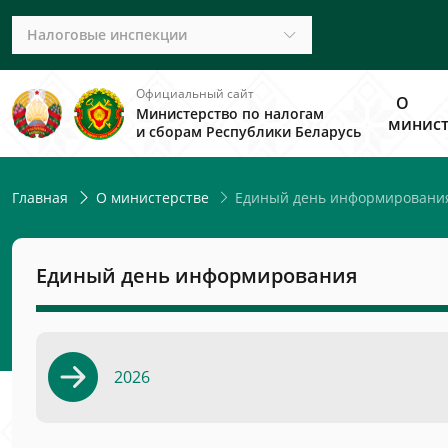
Налоговые инспекции
Официальный сайт
О
Министерство по налогам
минист
и сборам Республики Беларусь
Единый день информировани
Главная
О министерстве
Единый день информирования
2026