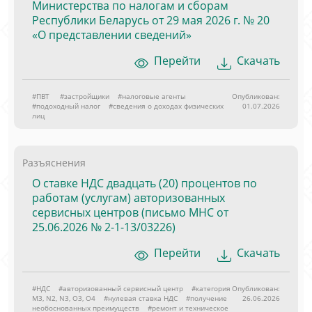
Министерства по налогам и сборам
Республики Беларусь от 29 мая 2026 г. № 20
«О представлении сведений»
Перейти
Скачать
#ПВТ
#застройщики
#налоговые агенты
Опубликован:
#подоходный налог
#сведения о доходах физических
01.07.2026
лиц
Разъяснения
О ставке НДС двадцать (20) процентов по
работам (услугам) авторизованных
сервисных центров (письмо МНС от
25.06.2026 № 2-1-13/03226)
Перейти
Скачать
#НДС
#авторизованный сервисный центр
#категория
Опубликован:
M3, N2, N3, O3, O4
#нулевая ставка НДС
#получение
26.06.2026
необоснованных преимуществ
#ремонт и техническое