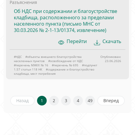
Разъяснения
Об НДС при содержании и благоустройстве
кладбища, расположенного за пределами
населенного пункта (письмо МНС от
30.03.2026 № 2-1-13/01374, извлечение)
Перейти
Скачать
#НДС
#объекты внешнего благоустройства
Опубликован:
населенных пунктов
#освобождение от НДС
23.06.2026
#перечень МЖКХ № 16
#перечень № 695
#подпункт
1.57 статьи 118 НК
#содержание и благоустройство
кладбища, мест погребения
Назад
1
2
3
4
49
Вперед