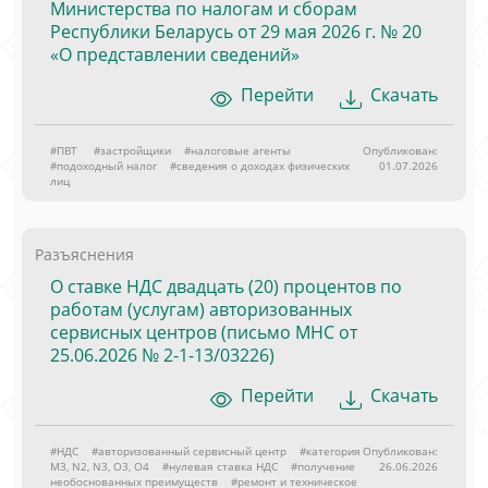
Министерства по налогам и сборам
Республики Беларусь от 29 мая 2026 г. № 20
«О представлении сведений»
Перейти
Скачать
#ПВТ
#застройщики
#налоговые агенты
Опубликован:
#подоходный налог
#сведения о доходах физических
01.07.2026
лиц
Разъяснения
О ставке НДС двадцать (20) процентов по
работам (услугам) авторизованных
сервисных центров (письмо МНС от
25.06.2026 № 2-1-13/03226)
Перейти
Скачать
#НДС
#авторизованный сервисный центр
#категория
Опубликован:
M3, N2, N3, O3, O4
#нулевая ставка НДС
#получение
26.06.2026
необоснованных преимуществ
#ремонт и техническое