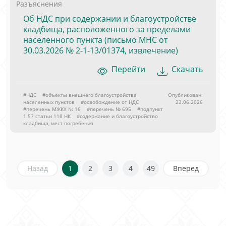
Разъяснения
Об НДС при содержании и благоустройстве
кладбища, расположенного за пределами
населенного пункта (письмо МНС от
30.03.2026 № 2-1-13/01374, извлечение)
Перейти
Скачать
#НДС
#объекты внешнего благоустройства
Опубликован:
населенных пунктов
#освобождение от НДС
23.06.2026
#перечень МЖКХ № 16
#перечень № 695
#подпункт
1.57 статьи 118 НК
#содержание и благоустройство
кладбища, мест погребения
Назад
1
2
3
4
49
Вперед