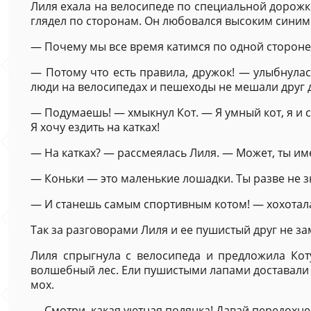
Лиля ехала на велосипеде по специальной дорожке
глядел по сторонам. Он любовался высоким синим 
— Почему мы все время катимся по одной стороне 
— Потому что есть правила, дружок! — улыбнулас
люди на велосипедах и пешеходы не мешали друг д
— Подумаешь! — хмыкнул Кот. — Я умный кот, я и с
Я хочу ездить на катках!
— На катках? — рассмеялась Лиля. — Может, ты име
— Коньки — это маленькие лошадки. Ты разве не зн
— И станешь самым спортивным котом! — хохотал
Так за разговорами Лиля и ее пушистый друг не за
Лиля спрыгнула с велосипеда и предложила Коту
волшебный лес. Ели пушистыми лапами доставали 
мох.
— Смотри, какая уютная полянка! Давай передохн