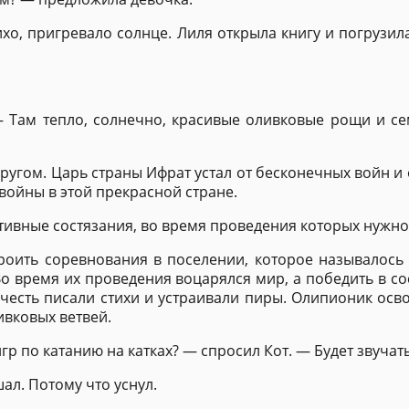
хо, пригревало солнце. Лиля открыла книгу и погрузила
 Там тепло, солнечно, красивые оливковые рощи и сем
другом. Царь страны Ифрат устал от бесконечных войн и
 войны в этой прекрасной стране.
тивные состязания, во время проведения которых нужно
оить соревнования в поселении, которое называлось 
о время их проведения воцарялся мир, а победить в с
есть писали стихи и устраивали пиры. Олипионик осво
ивковых ветвей.
р по катанию на катках? — спросил Кот. — Будет звучат
шал. Потому что уснул.