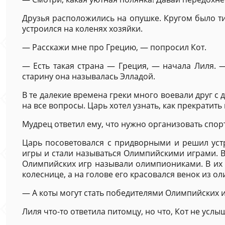
Друзья расположились на опушке. Кругом было ти
устроился на коленях хозяйки.
— Расскажи мне про Грецию, — попросил Кот.
— Есть такая страна — Греция, — начала Лиля. —
старину она называлась Элладой.
В те далекие времена греки много воевали друг с 
на все вопросы. Царь хотел узнать, как прекратить
Мудрец ответил ему, что нужно организовать спор
Царь посоветовался с придворными и решил устр
игры и стали называться Олимпийскими играми. В
Олимпийских игр называли олимпиониками. В их ч
колеснице, а на голове его красовался венок из ол
— А коты могут стать победителями Олимпийских иг
Лиля что-то ответила питомцу, но что, Кот не услы