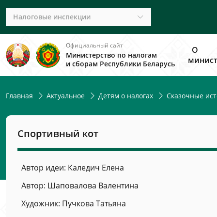
Налоговые инспекции
Официальный сайт
О
Министерство по налогам
минист
и сборам Республики Беларусь
Главная
Актуальное
Детям о налогах
Сказочные ист
Спортивный кот
Автор идеи: Каледич Елена
Автор: Шаповалова Валентина
Художник: Пучкова Татьяна