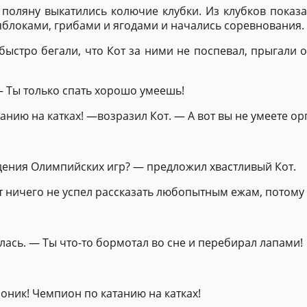
 поляну выкатились колючие клубки. Из клубков показ
яблоками, грибами и ягодами и начались соревнования.
ыстро бегали, что Кот за ними не поспевал, прыгали 
— Ты только спать хорошо умеешь!
нию на катках! —возразил Кот. — А вот вы не умеете о
едения Олимпийских игр? — предложил хвастливый Кот.
от ничего не успел рассказать любопытным ежам, потому 
лась. — Ты что-то бормотал во сне и перебирал лапами!
оник! Чемпион по катанию на катках!