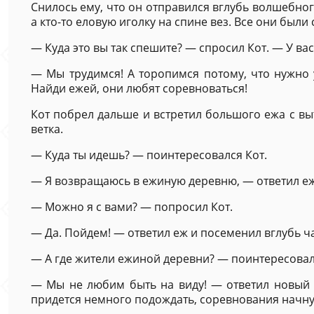
Снилось ему, что он отправился вглубь волшебног
а кто-то еловую иголку на спине вез. Все они был
— Куда это вы так спешите? — спросил Кот. — У в
— Мы трудимся! А торопимся потому, что нужно 
Найди ежей, они любят соревноваться!
Кот побрел дальше и встретил большого ежа с в
ветка.
— Куда ты идешь? — поинтересовался Кот.
— Я возвращаюсь в ежиную деревню, — ответил еж
— Можно я с вами? — попросил Кот.
— Да. Пойдем! — ответил еж и посеменил вглубь ч
— А где жители ежиной деревни? — поинтересовал
— Мы не любим быть на виду! — ответил новый 
придется немного подождать, соревнования начну