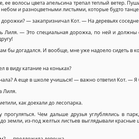
, ее волосы цвета апельсина трепал теплый ветер. Пуши
небом и разноцветными листьями, которые будто танцев
дорожки? — закапризничал Кот. — На деревьях соседнего
ь Лиля. — Это специальная дорожка, по ней и должны е
ругу!
ам бы догадался. И вообще, мне уже надоело сидеть в к
л в виду катание на коньках?
ала? А еще в школе учишься! — важно ответил Кот. — Я б
а Лиля.
метили, как доехали до лесопарка.
 прогуляться. Чем дальше друзья углублялись в парк
до земли, из-под желтых листьев выглядывали красные 
ем? — предложила девочка.