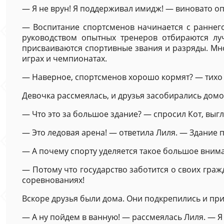
— Я не врун! Я поддерживал имидж! — виновато оп
— Воспитание спортсменов начинается с раннего
руководством опытных тренеров отбираются луч
присваиваются спортивные звания и разряды. Мн
играх и чемпионатах.
— Наверное, спортсменов хорошо кормят? — тихо с
Девочка рассмеялась, и друзья засобирались домо
— Что это за большое здание? — спросил Кот, выг
— Это ледовая арена! — ответила Лиля. — Здание п
— А почему спорту уделяется такое большое внима
— Потому что государство заботится о своих граж
соревнованиях!
Вскоре друзья были дома. Они подкрепились и при
— А ну пойдем в ванную! — рассмеялась Лиля. — Я