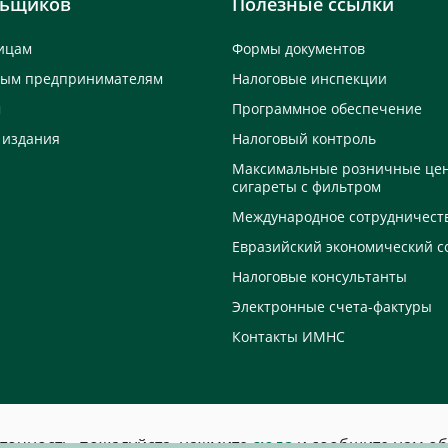
льщиков
Полезные ссылки
ицам
Формы документов
ным предпринимателям
Налоговые инспекции
м
Программное обеспечение
 издания
Налоговый контроль
Максимальные розничные це
сигареты с фильтром
Международное сотрудничест
Евразийский экономический с
Налоговые консультанты
Электронные счета-фактуры
Контакты ИМНС
еточность, пожалуйста, нажмите
сюда
и сообщите нам об