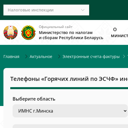
Налоговые инспекции
Официальный сайт
О
Министерство по налогам
минист
и сборам Республики Беларусь
Главная
Актуальное
Электронные счета-фактуры
Телефоны «Горячих линий по ЭСЧФ» инс
Выберите область