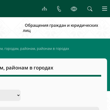
Обращения граждан и юридических
лиц
, городам, районам, районам в городах
м, районам в городах