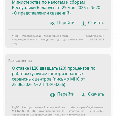
Министерства по налогам и сборам
Республики Беларусь от 29 мая 2026 г. № 20
«О представлении сведений»
Перейти
Скачать
#ПВТ
#застройщики
#налоговые агенты
Опубликован:
#подоходный налог
#сведения о доходах физических
01.07.2026
лиц
Разъяснения
О ставке НДС двадцать (20) процентов по
работам (услугам) авторизованных
сервисных центров (письмо МНС от
25.06.2026 № 2-1-13/03226)
Перейти
Скачать
#НДС
#авторизованный сервисный центр
#категория
Опубликован:
M3, N2, N3, O3, O4
#нулевая ставка НДС
#получение
26.06.2026
необоснованных преимуществ
#ремонт и техническое