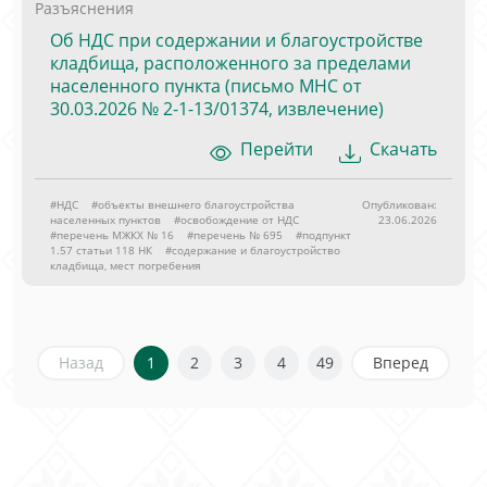
Разъяснения
Об НДС при содержании и благоустройстве
кладбища, расположенного за пределами
населенного пункта (письмо МНС от
30.03.2026 № 2-1-13/01374, извлечение)
Перейти
Скачать
#НДС
#объекты внешнего благоустройства
Опубликован:
населенных пунктов
#освобождение от НДС
23.06.2026
#перечень МЖКХ № 16
#перечень № 695
#подпункт
1.57 статьи 118 НК
#содержание и благоустройство
кладбища, мест погребения
Назад
1
2
3
4
49
Вперед