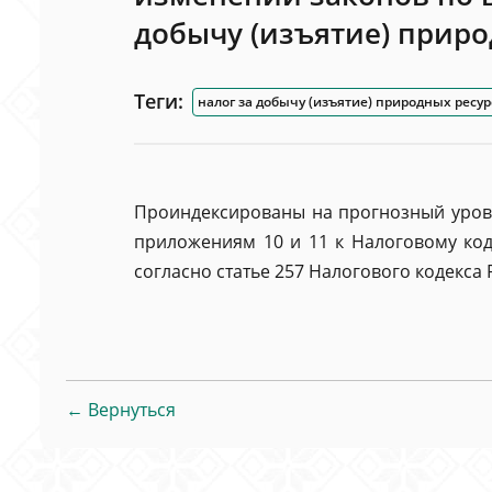
добычу (изъятие) приро
Теги:
налог за добычу (изъятие) природных ресур
Проиндексированы на прогнозный урове
приложениям 10 и 11 к Налоговому коде
согласно статье 257 Налогового кодекса 
← Вернуться