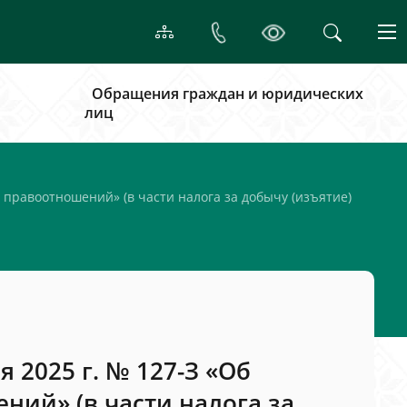
Обращения граждан и юридических
лиц
 правоотношений» (в части налога за добычу (изъятие)
 2025 г. № 127-З «Об
ий» (в части налога за