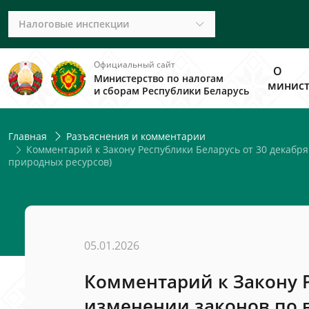
Налоговые инспекции
Официальный сайт
О
Министерство по налогам
минист
и сборам Республики Беларусь
Главная
Разъяснения и комментарии
Комментарий к Закону Республики Беларусь от 30 декабря 
природных ресурсов)
05.01.2026
Комментарий к Закону Р
изменении законов по 