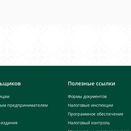
льщиков
Полезные ссылки
ицам
Формы документов
ным предпринимателям
Налоговые инспекции
м
Программное обеспечение
 издания
Налоговый контроль