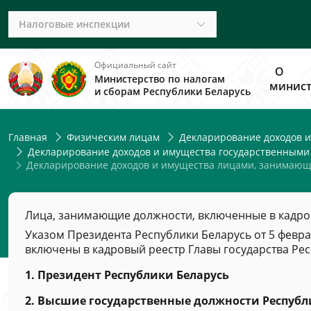
Налоговые инспекции
Официальный сайт
О
Министерство по налогам
минист
и сборам Республики Беларусь
Главная
Физическим лицам
Декларирование доходов и
Декларирование доходов и имущества государственными 
Декларирование доходов и имущества лицами, занимающи
Лица, занимающие должности, включенные в кадров
Указом Президента Республики Беларусь от 5 февра
включены в кадровый реестр Главы государства Рес
1. Президент Республики Беларусь
2. Высшие государственные должности Республ