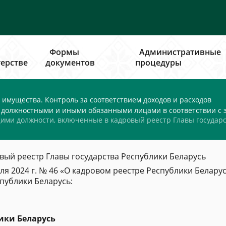
Формы
Административные
ерстве
документов
процедуры
 имущества. Контроль за соответствием доходов и расходов
должностными и иными обязанными лицами в соответствии с з
ми должности, включенные в кадровый реестр Главы государс
ый реестр Главы государства Республики Беларусь
ля 2024 г. № 46 «О кадровом реестре Республики Белару
публики Беларусь:
ики Беларусь