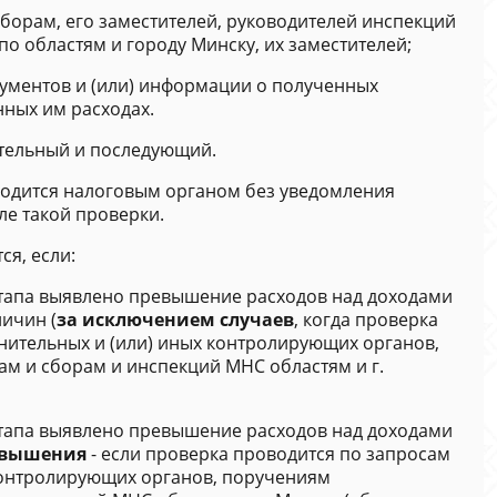
борам, его заместителей, руководителей инспекций
о областям и городу Минску, их заместителей;
ументов и (или) информации о полученных
ных им расходах.
ительный и последующий.
одится налоговым органом без уведомления
ле такой проверки.
я, если:
этапа выявлено превышение расходов над доходами
личин (
за исключением случаев
, когда проверка
нительных и (или) иных контролирующих органов,
м и сборам и инспекций МНС областям и г.
этапа выявлено превышение расходов над доходами
евышения
- если проверка проводится по запросам
контролирующих органов, поручениям