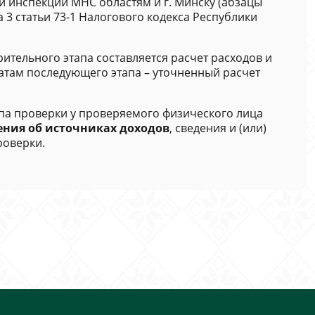
и инспекций МНС областям и г. Минску (абзацы
а 3 статьи 73-1 Налогового кодекса Республики
ительного этапа составляется расчет расходов и
татам последующего этапа – уточненный расчет
па проверки у проверяемого физического лица
ения об источниках доходов
, сведения и (или)
роверки.