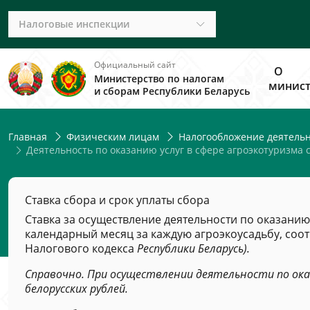
Налоговые инспекции
Официальный сайт
О
Министерство по налогам
минист
и сборам Республики Беларусь
Главная
Физическим лицам
Налогообложение деятельн
Деятельность по оказанию услуг в сфере агроэкотуризма с
Ставка сбора и срок уплаты сбора
Ставка за осуществление деятельности по оказанию 
календарный месяц за каждую агроэкоусадьбу, соо
Налогового кодекса
Республики Беларусь).
Справочно. При осуществлении деятельности по оказ
белорусских рублей.