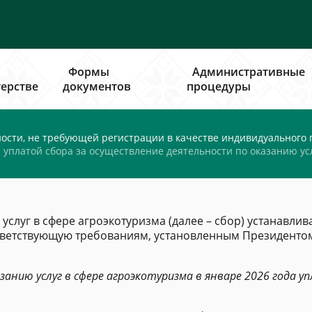
Формы
Административные
ерстве
документов
процедуры
ости, не требующей регистрации в качестве индивидуального
 уплатой сбора за осуществление деятельности по оказанию ус
услуг в сфере агроэкотуризма (далее – сбор) устанавлив
тветствующую требованиям, установленным Президентом 
анию услуг в сфере агроэкотуризма в январе 2026 года уп