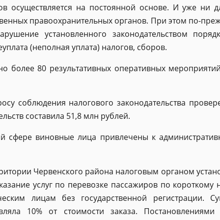
в осуществляется на постоянной основе. И уже ни дл
твенных правоохранительных органов. При этом по-пр
 нарушение установленного законодательством поряд
еуплата (неполная уплата) налогов, сборов.
но более 80 результативных оперативных мероприятий
осу соблюдения налогового законодательства провере
ьств составила 51,8 млн рублей.
й сфере виновные лица привлечены к административн
рритории Червенского района налоговым органом уста
казание услуг по перевозке пассажиров по короткому
ческим лицам без государственной регистрации. С
вляла 10% от стоимости заказа. Постановлениями