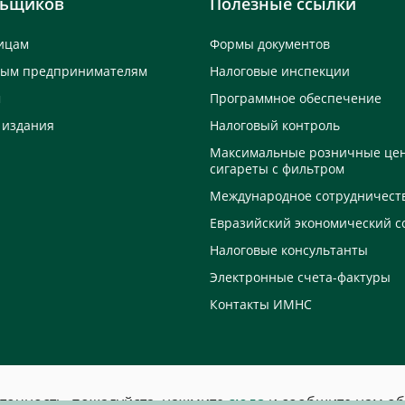
льщиков
Полезные ссылки
ицам
Формы документов
ным предпринимателям
Налоговые инспекции
м
Программное обеспечение
 издания
Налоговый контроль
Максимальные розничные це
сигареты с фильтром
Международное сотрудничест
Евразийский экономический с
Налоговые консультанты
Электронные счета-фактуры
Контакты ИМНС
еточность, пожалуйста, нажмите
сюда
и сообщите нам об