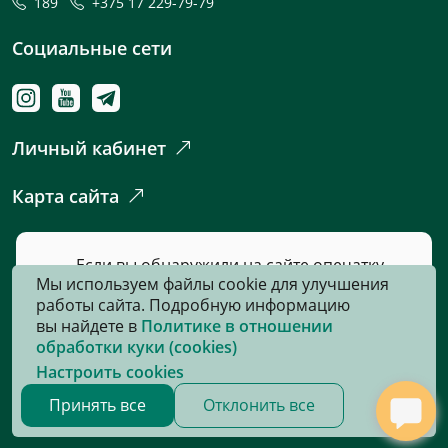
189
+375 17 229-79-79
Социальные сети
Личный кабинет
Карта сайта
Если вы обнаружили на сайте опечатку
Мы используем файлы cookie для улучшения
или неточность, пожалуйста, нажмите
работы сайта. Подробную информацию
сюда
и сообщите нам об этом.
вы найдете в
Политике в отношении
обработки куки (cookies)
Настроить cookies
© 2026, Все права защищены
Принять все
Отклонить все
Сайт разработан:
«Информационно-издательский центр по
налогам и сборам»