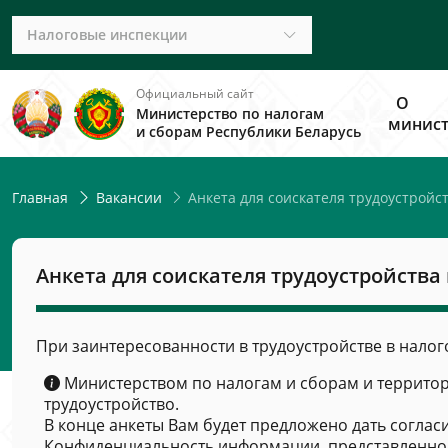
Налоговые инспекции
Официальный сайт
О
Министерство по налогам
минист
и сборам Республики Беларусь
Анкета для соискателя трудоустройс
Главная
Вакансии
Анкета для соискателя трудоустройства
При заинтересованности в трудоустройстве в налог
Министерством по налогам и сборам и террито
трудоустройство.
В конце анкеты Вам будет предложено дать соглас
Конфиденциальность информации, представленной 