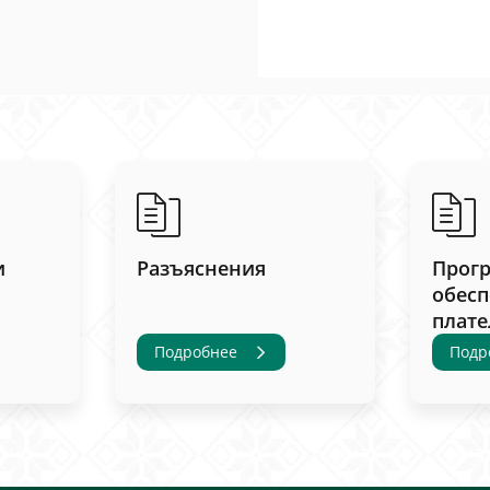
и
Разъяснения
Прог
обесп
плат
Подробнее
Подр