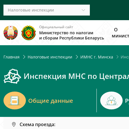
Налоговые инспекции
Официальный сайт
О
Министерство по налогам
минист
и сборам Республики Беларусь
Инсп
Главная
Налоговые инспекции
ИМНС г. Минска
Инспекция МНС по Централ
Общие данные
Р
Схема проезда: