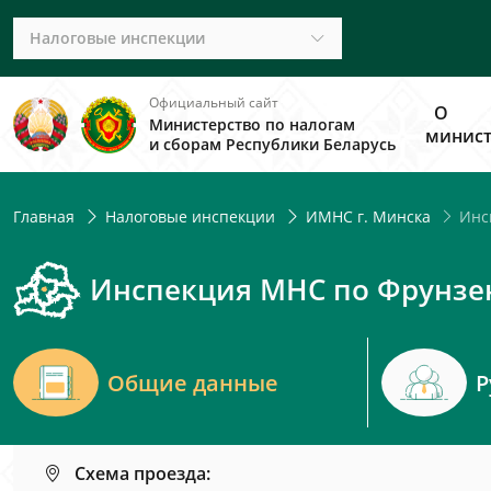
Налоговые инспекции
Официальный сайт
О
Министерство по налогам
минист
и сборам Республики Беларусь
Инсп
Главная
Налоговые инспекции
ИМНС г. Минска
Инспекция МНС по Фрунзен
Общие данные
Р
Схема проезда: