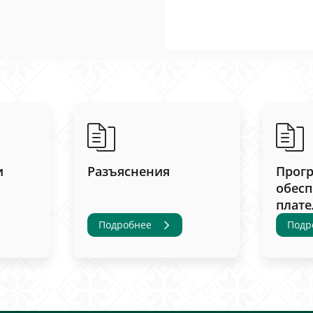
и
Разъяснения
Прог
обесп
плат
Подробнее
Подр