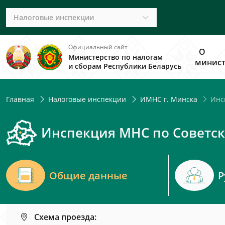
Налоговые инспекции
Официальный сайт
О
Министерство по налогам
минист
и сборам Республики Беларусь
Инсп
Главная
Налоговые инспекции
ИМНС г. Минска
Инспекция МНС по Советск
Общие данные
Р
Схема проезда: