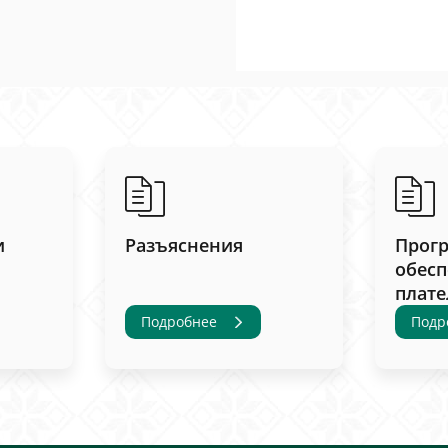
и
Разъяснения
Прог
обесп
плат
Подробнее
Подр