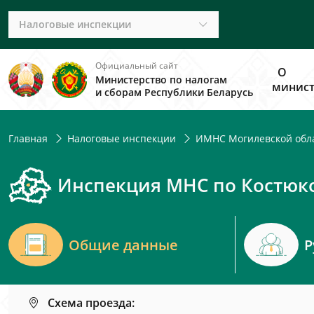
Налоговые инспекции
Официальный сайт
О
Министерство по налогам
минист
и сборам Республики Беларусь
Главная
Налоговые инспекции
ИМНС Могилевской обл
Инспекция МНС по Костюк
Общие данные
Р
Схема проезда: