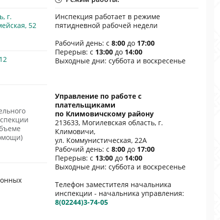
, г.
Инспекция работает в режиме
ейская, 52
пятидневной рабочей недели
Рабочий день: с
8:00
до
17:00
Перерыв: с
13:00
до
14:00
12
Выходные дни: суббота и воскресенье
Управление по работе с
плательщиками
ельного
по Климовичскому району
нспекции
213633, Могилевская область, г.
объеме
Климовичи,
омощи)
ул. Коммунистическая, 22A
Рабочий день: с
8:00
до
17:00
Перерыв: с
13:00
до
14:00
Выходные дни: суббота и воскресенье
ронных
Телефон заместителя начальника
инспекции - начальника управления:
8(02244)3-74-05