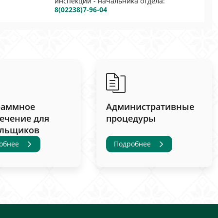
инспекции - начальника отдела:
8(02238)7-96-04
раммное
Административные
ечение для
процедуры
ельщиков
обнее
Подробнее