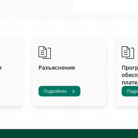
и
Разъяснения
Прог
обесп
плат
Подробнее
Подр