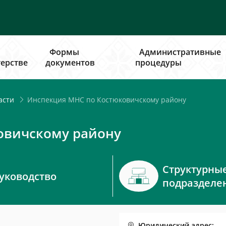
Формы
Административные
ерстве
документов
процедуры
Инспекция МНС по Костюковичскому району
асти
овичскому району
Структурны
уководство
подразделе
Юридический адрес: