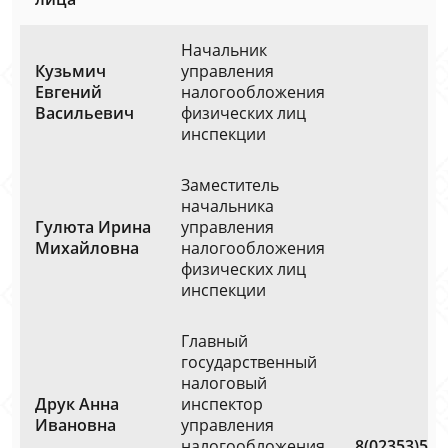
Начальник
Кузьмич
управления
Евгений
налогообложения
Васильевич
физических лиц
инспекции
Заместитель
начальника
Гулюта Ирина
управления
Михайловна
налогообложения
физических лиц
инспекции
Главный
государственный
налоговый
Друк Анна
инспектор
Ивановна
управления
налогообложения
8(02353)558