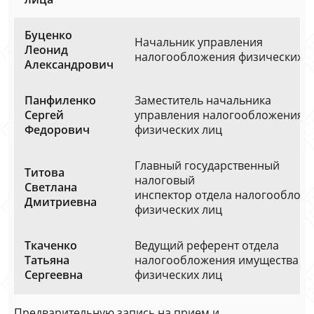
Буценко
Начальник управления
Леонид
налогообложения физических л
Александрович
Панфиленко
Заместитель начальника
Сергей
управления налогообложения
Федорович
физических лиц
Главный государственный
Титова
налоговый
Светлана
инспектор отдела налогооблож
Дмитриевна
физических лиц
Ткаченко
Ведущий референт отдела
Татьяна
налогообложения имущества
Сергеевна
физических лиц
Предварительную запись на прием и