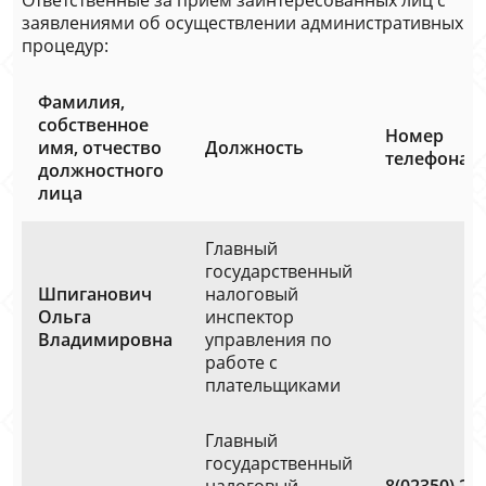
Ответственные за прием заинтересованных лиц с
заявлениями об осуществлении административных
процедур:
Фамилия,
собственное
Номер
имя, отчество
Должность
телефона
должностного
лица
Главный
государственный
Шпиганович
налоговый
Ольга
инспектор
Владимировна
управления по
работе с
плательщиками
Главный
государственный