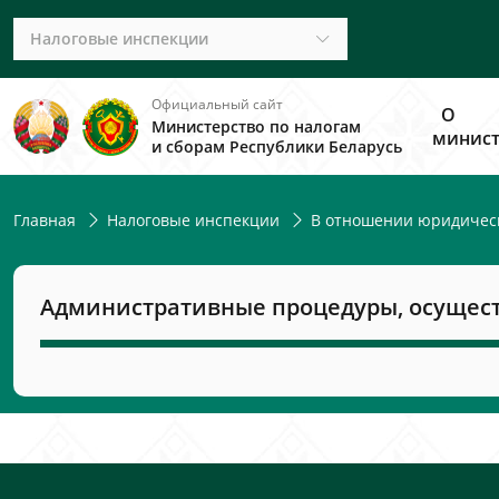
Налоговые инспекции
Официальный сайт
О
Министерство по налогам
минист
и сборам Республики Беларусь
Главная
Налоговые инспекции
В отношении юридичес
Административные процедуры, осущес