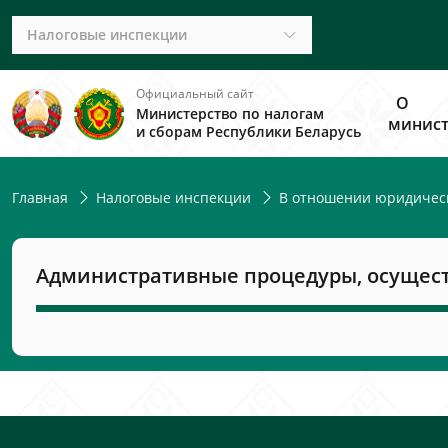
Налоговые инспекции
Официальный сайт
О
Министерство по налогам
минист
и сборам Республики Беларусь
Главная
Налоговые инспекции
В отношении юридичес
Административные процедуры, осущес