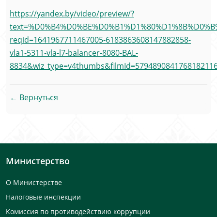
https://yandex.by/video/preview/?
text=%D0%B4%D0%BE%D0%B1%D1%80%D1%8B%D0%B9
reqid=1641967711467005-6183863608147882858-
vla1-5311-vla-l7-balancer-8080-BAL-
8834&wiz_type=v4thumbs&filmId=5794890841768182
← Вернуться
Министерство
О Министерстве
Налоговые инспекции
Комиссия по противодействию коррупции