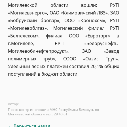
Могилевской области вошли: РУП
«Могилевэнерго», ОАО «Климовичский ЛВЗ», ЗАО
«Бобруйский бровар», ООО «Кронохем», РУП
«Могилевоблгаз», Могилевский филиал РУП
«Белтелеком», филиал ООО «Евроторг» в
г.Могилеве, РУП «Белоруснефть-
Могилевоблнефтепродукт», ЗАО «Завод
полимерных труб», СООО «Оазис Груп».
Удельный вес их платежей составил 20,1% общих
поступлений в бюджет области.
Автор:
Пресс-центр инспекции МНС Республики Беларусь по
Могилевской области тел.: 29 40 61
← Вернуться назад