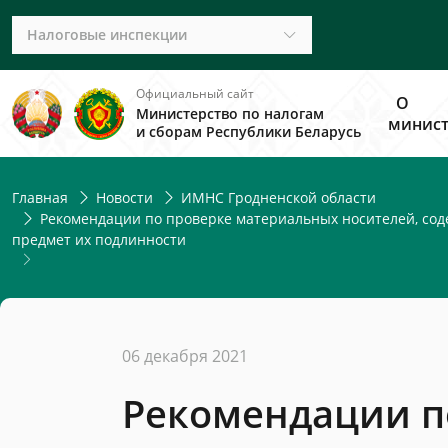
Налоговые инспекции
Официальный сайт
О
Министерство по налогам
минист
и сборам Республики Беларусь
Главная
Новости
ИМНС Гродненской области
Рекомендации по проверке материальных носителей, сод
предмет их подлинности
06 декабря 2021
Рекомендации п