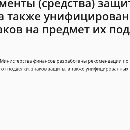
енты (средства) защит
 а также унифицирова
аков на предмет их по
 Министерства финансов разработаны рекомендации по 
 от подделки, знаков защиты, а также унифицированных 