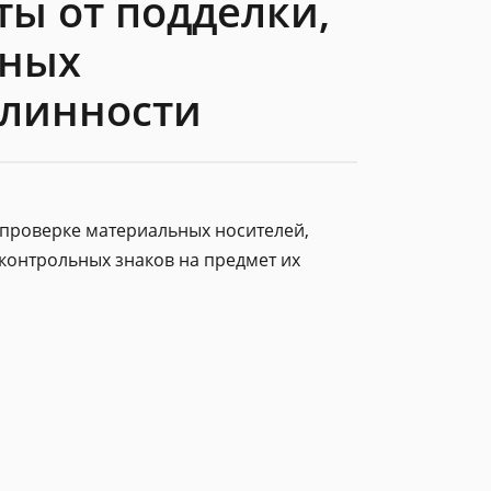
ы от подделки,
нных
длинности
проверке материальных носителей,
контрольных знаков на предмет их