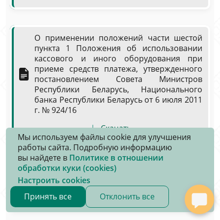
О применении положений части шестой
пункта 1 Положения об использовании
кассового и иного оборудования при
приеме средств платежа, утвержденного
постановлением Совета Министров
Республики Беларусь, Национального
банка Республики Беларусь от 6 июля 2011
г. № 924/16
Скачать
Мы используем файлы cookie для улучшения
работы сайта. Подробную информацию
вы найдете в
Политике в отношении
обработки куки (cookies)
Информация по вопросу, касающемуся
Настроить cookies
онлайн трансляций азартных игр
Принять все
Отклонить все
Скачать